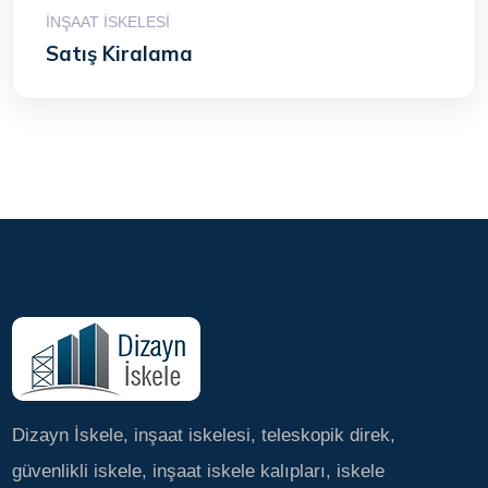
İNŞAAT İSKELESI
Satış Kiralama
Dizayn İskele, inşaat iskelesi, teleskopik direk,
güvenlikli iskele, inşaat iskele kalıpları, iskele