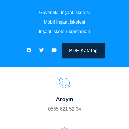
Güvenlikli İnşaat İskelesi
Mobil İnşaat İskelesi
İnşaat İskele Ekipmanları
PDF Katalog
Arayın
0555 621 52 34